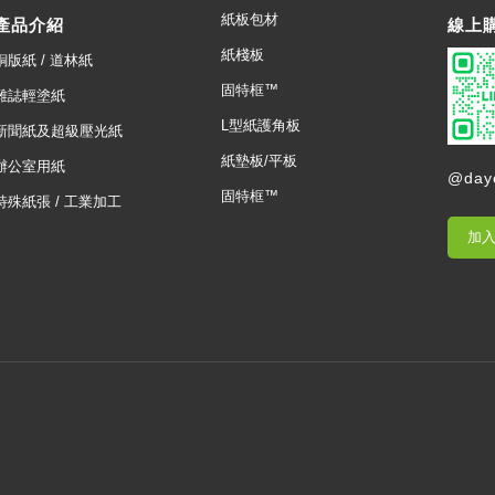
紙板包材
產品介紹
線上
紙棧板
銅版紙 / 道林紙
固特框™
雜誌輕塗紙
L型紙護角板
新聞紙及超級壓光紙
紙墊板/平板
辦公室用紙
@day
固特框™
特殊紙張 / 工業加工
加