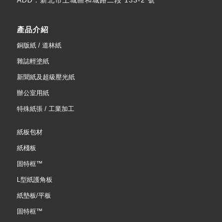
產品介紹
銅版紙 / 道林紙
雜誌輕塗紙
新聞紙及超級壓光紙
辦公室用紙
特殊紙張 / 工業加工
紙板包材
紙棧板
固特框™
L型紙護角板
紙墊板/平板
固特框™