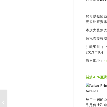
您可以登陸亞洲印刷
更多比賽資訊
本次大獎頒獎
預祝您獲得
芬歐匯川（
2013年8月
原文網址：
h
關於APA亞洲印
每年一屆的亞
Dayeh announcement
品是傳播和
of name change