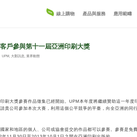
線上購物
產品與服務
應用範疇
邀客戶參與第十一屆亞洲印刷大獎
：
UPM
,
大鄴訊息
,
業界動態
，
印刷大獎參賽作品徵集已經開始。UPM本年度將繼續贊助這一年度
邀請貴公司參加本次大賽，利用這個公平競爭的平臺，向全亞洲的同
洲國家和地區的個人、公司或協會提交的作品都可以參賽。參賽是免
2年11月30日至2013年10月1日之間在亞洲印刷出版的。