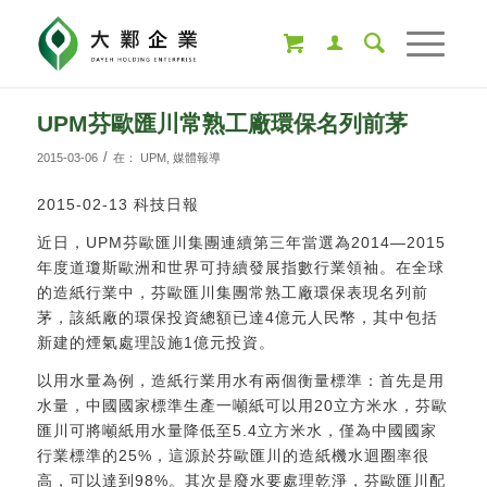
UPM芬歐匯川常熟工廠環保名列前茅
/
2015-03-06
在：
UPM
,
媒體報導
2015-02-13 科技日報
近日，UPM芬歐匯川集團連續第三年當選為2014—2015
年度道瓊斯歐洲和世界可持續發展指數行業領袖。在全球
的造紙行業中，芬歐匯川集團常熟工廠環保表現名列前
茅，
該紙廠的環保投資總額已達4億元人民幣，其中包括
新建的煙氣處理設施1億元投資。
以用水量為例，造紙行業用水有兩個衡量標準：首先是用
水量，中國國家標準生產一噸紙可以用20立方米水，芬歐
匯川可將噸紙用水量降低至5.4立方米水，僅為中國國家
行業標準的25%，這源於芬歐匯川的造紙機水迴圈率很
高，可以達到98%。其次是廢水要處理乾淨，芬歐匯川配