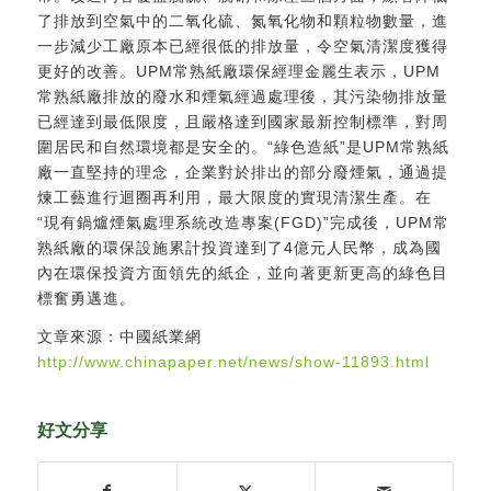
了排放到空氣中的二氧化硫、氮氧化物和顆粒物數量，進
一步減少工廠原本已經很低的排放量，令空氣清潔度獲得
更好的改善。UPM常熟紙廠環保經理金麗生表示，UPM
常熟紙廠排放的廢水和煙氣經過處理後，其污染物排放量
已經達到最低限度，且嚴格達到國家最新控制標準，對周
圍居民和自然環境都是安全的。“綠色造紙”是UPM常熟紙
廠一直堅持的理念，企業對於排出的部分廢煙氣，通過提
煉工藝進行迴圈再利用，最大限度的實現清潔生產。在
“現有鍋爐煙氣處理系統改造專案(FGD)”完成後，UPM常
熟紙廠的環保設施累計投資達到了4億元人民幣，成為國
內在環保投資方面領先的紙企，並向著更新更高的綠色目
標奮勇邁進。
文章來源：中國紙業網
http://www.chinapaper.net/news/show-11893.html
好文分享