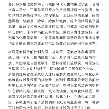
套的廢水處理廠採用了有效的現代化生物處理技術，使廢
水得以淨化，工廠每天對廢水的常規指標做一次監測，被
監測的環保指標包括化學需氧量、五日生物需氧量、固體
懸浮物、酸鹼度、總磷、總氮和氨氮。線上儀錶對化學需
氧量、酸鹼度和廢水流量即時監測，並和當地環保局監控
中心聯網，使環保局能及時掌握工廠的真實排放資料。常
熟廠的化學需氧量、生物需氧量和固體懸浮物實際排放量
均低於國家和地方政府的規定值並已達到歐洲排放水準。
在對廢氣排放的控制方面，芬歐匯川廢氣收集和處理系
統，減少了對大氣的廢氣排放。為了減少二氧化硫的排
放，常熟紙廠自投產以來，堅持採購低硫煤炭，將原煤的
含硫率控制在0.6%以下，從而降低了二氧化硫的排放。
新建的煙氣處理系統投入運行後將大幅度降低二氧化硫和
氮氧化物以及煙塵的排放量，達到中國國家最新頒佈的針
對重點地區的特別排放限值規定，並將與常熟環保局監控
中心聯網的線上儀錶對二氧化硫濃度、氮氧化物濃度、煙
塵濃度和煙氣流量即時監測。除此之外，在紙張加工環
節，芬歐匯川引進了最快的影印紙包裝生產線，每一秒鐘
可打包兩包半影印紙，效率比普通設備提升了1.5倍。