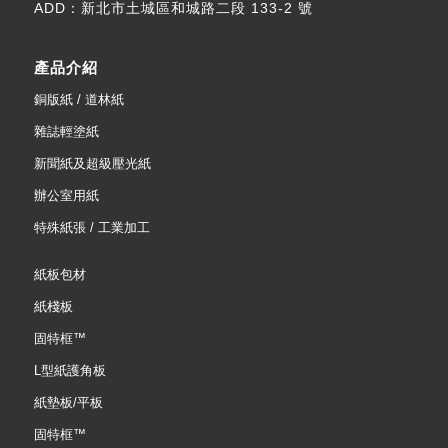
ADD：
新北市土城區和城路二段 133-2 號
產品介紹
銅版紙 / 道林紙
雜誌輕塗紙
新聞紙及超級壓光紙
辦公室用紙
特殊紙張 / 工業加工
紙板包材
紙棧板
固特框™
L型紙護角板
紙墊板/平板
固特框™