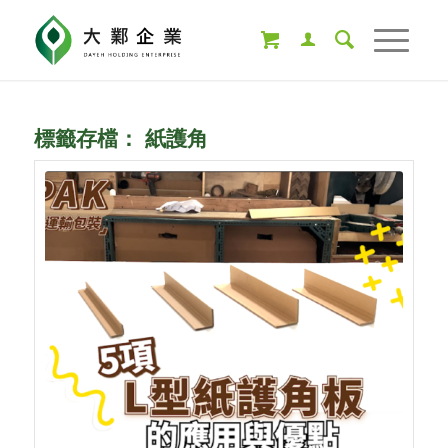
標籤存檔：
紙護角