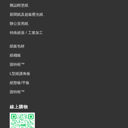
雜誌輕塗紙
新聞紙及超級壓光紙
辦公室用紙
特殊紙張 / 工業加工
紙板包材
紙棧板
固特框™
L型紙護角板
紙墊板/平板
固特框™
線上購物