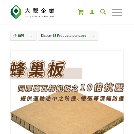
依
預設
Display
15 Products per page