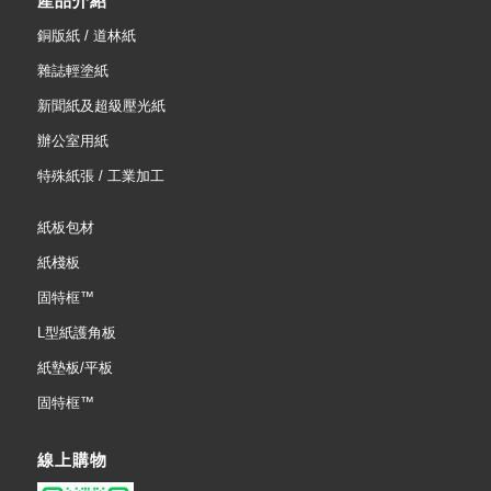
產品介紹
銅版紙 / 道林紙
雜誌輕塗紙
新聞紙及超級壓光紙
辦公室用紙
特殊紙張 / 工業加工
紙板包材
紙棧板
固特框™
L型紙護角板
紙墊板/平板
固特框™
線上購物