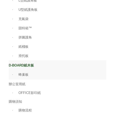
L型紙護角板
U型紙護角板
充氣袋
固特箱™
拼圖護角
紙棧板
滑托板
D-BOARD紙木板
蜂巢板
辦公室用紙
OFFICE影印紙
購物須知
購物流程