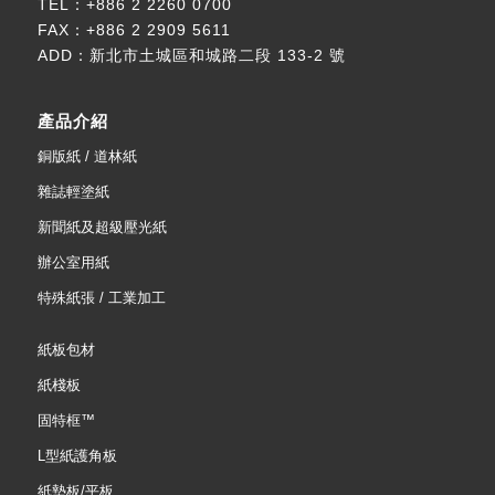
TEL：
+886 2 2260 0700
FAX：+886 2 2909 5611
ADD：
新北市土城區和城路二段 133-2 號
產品介紹
銅版紙 / 道林紙
雜誌輕塗紙
新聞紙及超級壓光紙
辦公室用紙
特殊紙張 / 工業加工
紙板包材
紙棧板
固特框™
L型紙護角板
紙墊板/平板