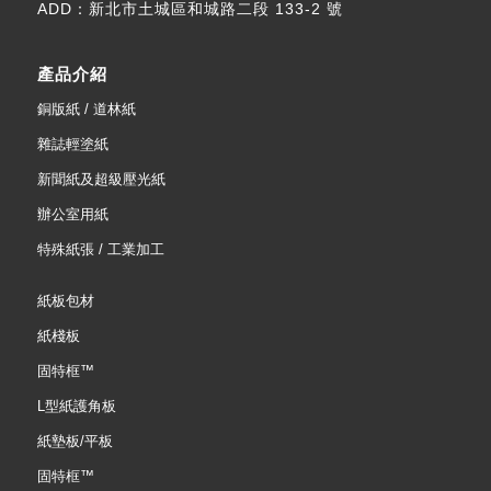
ADD：
新北市土城區和城路二段 133-2 號
產品介紹
銅版紙 / 道林紙
雜誌輕塗紙
新聞紙及超級壓光紙
辦公室用紙
特殊紙張 / 工業加工
紙板包材
紙棧板
固特框™
L型紙護角板
紙墊板/平板
固特框™