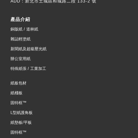
ADD：
新北市土城區和城路二段 133-2 號
產品介紹
銅版紙 / 道林紙
雜誌輕塗紙
新聞紙及超級壓光紙
辦公室用紙
特殊紙張 / 工業加工
紙板包材
紙棧板
固特框™
L型紙護角板
紙墊板/平板
固特框™