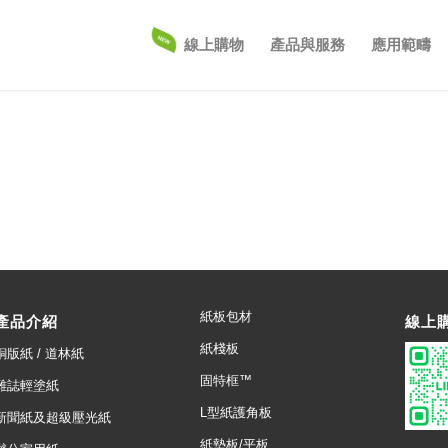
線上購物
產品與服務
應用範疇
紙板包材
產品介紹
線上
紙棧板
銅版紙 / 道林紙
固特框™
雜誌輕塗紙
L型紙護角板
新聞紙及超級壓光紙
紙墊板/平板