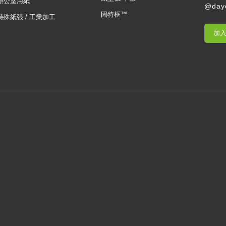
辦公室用紙
@day
固特框™
特殊紙張 / 工業加工
加