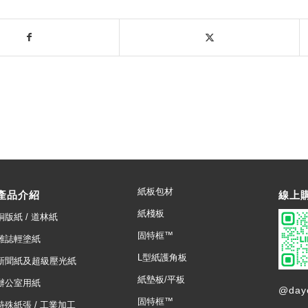
紙板包材
產品介紹
線上
紙棧板
銅版紙 / 道林紙
固特框™
雜誌輕塗紙
L型紙護角板
新聞紙及超級壓光紙
紙墊板/平板
辦公室用紙
@day
固特框™
特殊紙張 / 工業加工