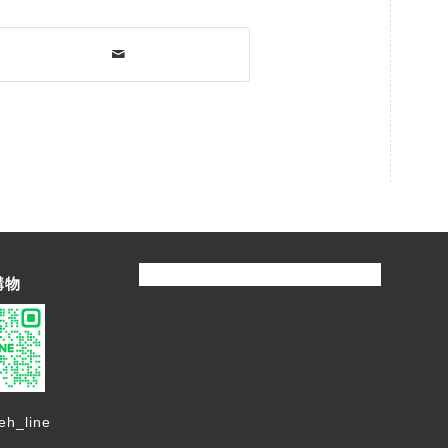
購物
eh_line