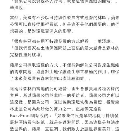
「蘋果公司投資森林的行為，就是這個保護鏈的開端。」
華澤說。
當然，美國有不少以可持續性發展方式經營的林區，蘋果
公司可以直接從那裡買紙，但是這不是他們想要的。他們
想要的，是對環境更深入的影響。
「很多林區都在用可持續發展的方式經營，」華澤說，
「但我們國家在土地保護問題上面臨的最大威脅是森林的
完整性遭到破壞。
蘋果公司採取這樣的方式，不僅能夠解決公司對原生纖維
的需求問題，還會對土地保護產生非常積極的作用，確保
了未來美國還有森林能夠出產這種纖維」。
這兩片森林由當地的公司經營，產出會被賣給各種各樣的
客戶，所以蘋果公司並非唯一的受益者。蘋果公司之所以
這麼做，是因為公司一直以協助環境恢復為目標，投資森
林正是公司為此所做的努力之一。正如傑克遜對
BuzzFeed網站說的：「如果我們只是單純地從可持續發
展林區購買包裝紙，就是在逃避問題，因為這樣是無法改
造世界的。蘋果一直強調，我們致力於讓世界更美好，這