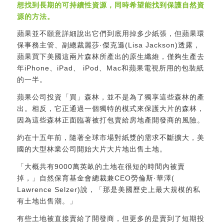
想找到長期的可持續性資源，同時希望能找到保護自然資
源的方法。
蘋果並不願意詳細說出它們到底用掉多少紙張，但蘋果環
保事務主管、副總裁麗莎·傑克遜(Lisa Jackson)透露，
蘋果買下美國這兩片森林所產出的原生纖維，僅夠生產去
年iPhone、iPad、 iPod、Mac和蘋果電視所用的包裝紙
的一半。
蘋果公司投資「買」森林，並不是為了獨享這些森林的產
出。相反，它正通過一個獨特的模式來保護大片的森林，
因為這些森林正面臨著被打包賣給房地產開發商的風險。
約在十五年前，隨著全球市場對紙漿的需求不斷擴大，美
國的大型林業公司開始大片大片地出售土地。
「大概共有9000萬英畝的土地在很短的時間內被賣
掉，」自然保育基金會總裁兼CEO勞倫斯·華澤(
Lawrence Selzer)說，「那是美國歷史上最大規模的私
有土地出售潮。」
有些土地被直接賣給了開發商，但更多的是賣到了短期投