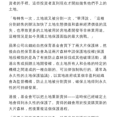
資者的手裡。這些投資者直到現在才開始拋售他們手上的
土地。
「每轉售一次，土地就又被分割一次，”華澤說，「這種
分割銷售的辦法加快了土地生態價值和森林經濟價值的流
失，也導致更多的土地被用於房地產開發等非林業用途。
這種情況是如今美國土地保護面臨的最大挑戰。」
蘋果公司出錢給自然保育基金會買下了兩大片保護林，然
後由自然保育基金會為這兩片森林申請保護地役權(保護
地役權指的是為了有效防止森林採伐或其他破壞活動，通
過出售或捐贈土地開發權，在土地所有人和合格的特定的
機構之間達成的一種自願的、可法律強制執行的、通常為
永久性的土地保護協議)，以當地政府或某個非盈利組織
會為監督機構，防止土地被分割賣掉，確保土地得到永久
性的可持續發展。
過後，基金會可以把土地重新賣掉——這時候已經確定土
地會得到永久性的保護了。賣得的錢會用於投資購買新的
大片森林，然後重複這個保護過程。