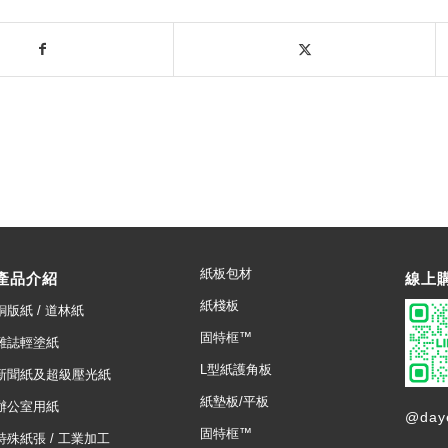
紙板包材
產品介紹
線上
紙棧板
銅版紙 / 道林紙
固特框™
雜誌輕塗紙
L型紙護角板
新聞紙及超級壓光紙
紙墊板/平板
辦公室用紙
@day
固特框™
特殊紙張 / 工業加工