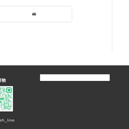
購物
eh_line