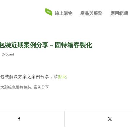
線上購物
產品與服務
應用範疇
包裝近期案例分享－固特箱客製化
：
D-Board
輸包裝解決方案之案例分享，請
點此
,
大鄴綠色運輸包裝
,
案例分享