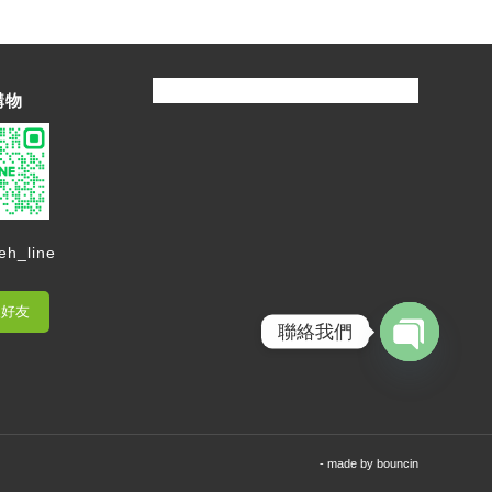
購物
eh_line
入好友
聯絡我們
Open
chaty
- made by
bouncin