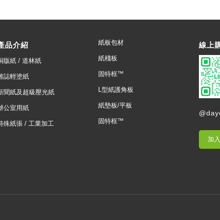
紙板包材
產品介紹
線上
紙棧板
銅版紙 / 道林紙
固特框™
雜誌輕塗紙
L型紙護角板
新聞紙及超級壓光紙
紙墊板/平板
辦公室用紙
@day
固特框™
特殊紙張 / 工業加工
加