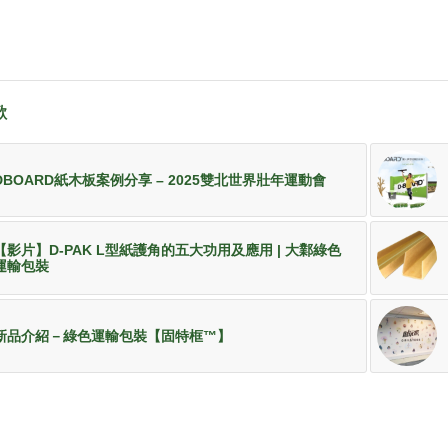
歡
DBOARD紙木板案例分享 – 2025雙北世界壯年運動會
【影片】D-PAK L型紙護角的五大功用及應用 | 大鄴綠色
運輸包裝
新品介紹－綠色運輸包裝【固特框™】