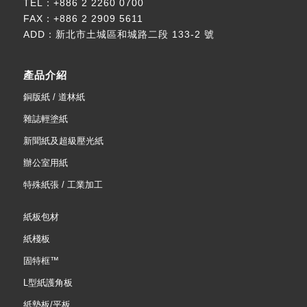
TEL：
+886 2 2260 0700
FAX：+886 2 2909 5611
ADD：
新北市土城區和城路二段 133-2 號
產品介紹
銅版紙 / 道林紙
雜誌輕塗紙
新聞紙及超級壓光紙
辦公室用紙
特殊紙張 / 工業加工
紙板包材
紙棧板
固特框™
L型紙護角板
紙墊板/平板