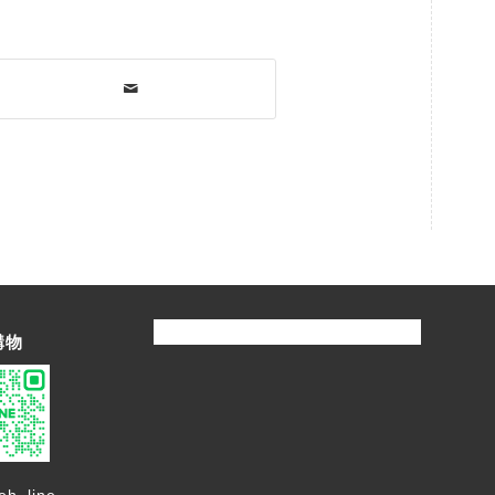
購物
eh_line