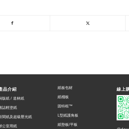
紙板包材
產品介紹
線上
紙棧板
銅版紙 / 道林紙
固特框™
雜誌輕塗紙
L型紙護角板
新聞紙及超級壓光紙
紙墊板/平板
辦公室用紙
@day