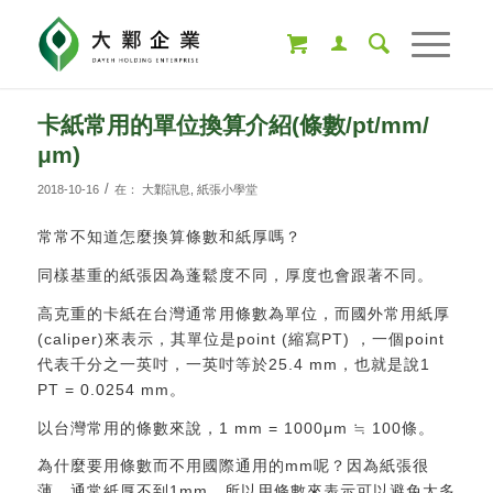
卡紙常用的單位換算介紹(條數/pt/mm/
μm)
/
2018-10-16
在：
大鄴訊息
,
紙張小學堂
常常不知道怎麼換算條數和紙厚嗎？
同樣基重的紙張因為蓬鬆度不同，厚度也會跟著不同。
高克重的卡紙在台灣通常用條數為單位，而國外常用紙厚
(caliper)來表示，其單位是point (縮寫PT) ，一個point
代表千分之一英吋，一英吋等於25.4 mm，也就是說1
PT = 0.0254 mm。
以台灣常用的條數來說，1 mm = 1000μm ≒ 100條。
為什麼要用條數而不用國際通用的mm呢？因為紙張很
薄，通常紙厚不到1mm，所以用條數來表示可以避免太多